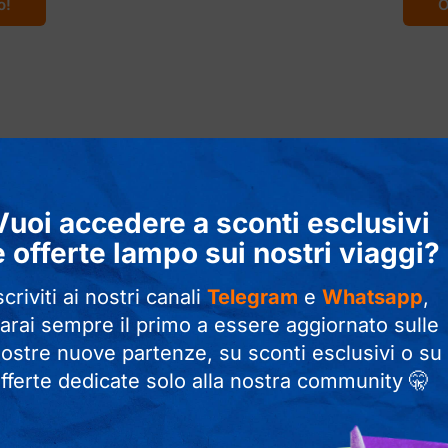
o!
O
8 giorni
Vuoi accedere a sconti esclusivi
e offerte lampo sui nostri viaggi?
cco
scriviti ai nostri canali
Telegram
e
Whatsapp
,
, notti nel
Dalla G
arai sempre il primo a essere aggiornato sulle
Sahariane
ostre nuove partenze, su sconti esclusivi o su
o!
O
fferte dedicate solo alla nostra community 🤫
14 giorni