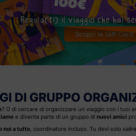
la(ti) il viaggio che hai sempre so
Scopri le Gift Card
GI DI GRUPPO ORGANI
e
? O di cercare di organizzare un viaggio con i tuoi
tiamo
e diventa parte di un gruppo di
nuovi amici
pro
 noi a tutto
, coordinatore incluso. Tu devi solo salire