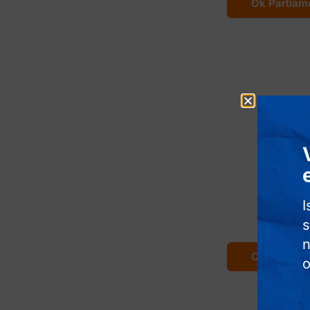
Ok Partiam
14 giorni
Maro
I
Tra città imperiali
s
deserto e dune 
n
Ok Partiam
o
9 giorni