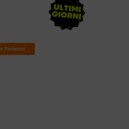
essico
e los Muertos
k Partiamo!
danno in
rocco