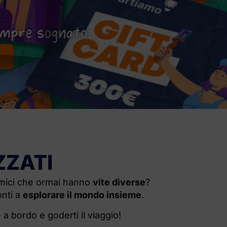
gnato
ZZATI
 amici che ormai hanno
vite diverse
?
nti a
esplorare il mondo insieme
.
 a bordo e goderti il viaggio!