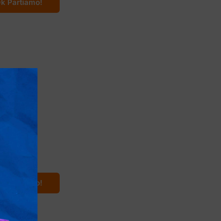
k Partiamo!
Cina
rande Muraglia a
Shanghai
k Partiamo!