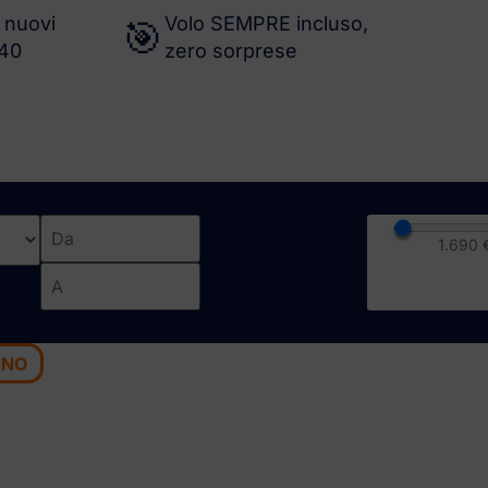
 nuovi
Volo SEMPRE incluso,
🎯
-40
zero sorprese
1.690
NNO