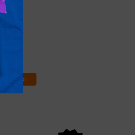
pponia
y, renne e Babbo
Natale
k Partiamo!