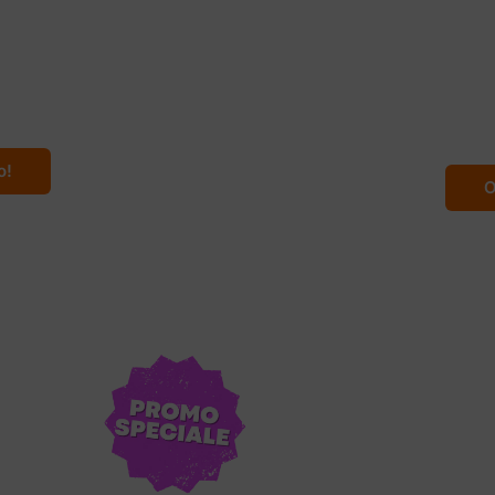
sia
M
s, Flamenco
iche
Día d
o!
O
12 giorni
Capo
ia
Ma