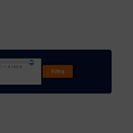
€
—
4.140
€
Filtra