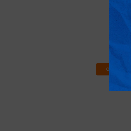
Per
Ande, Inca e natur
Ok Partiam
12 giorni