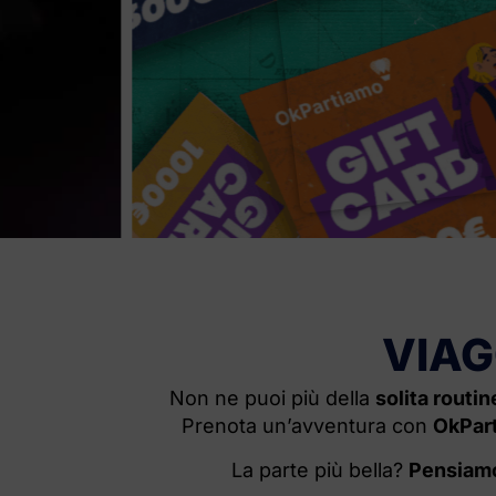
Rega
VIAG
Non ne puoi più della
solita routin
Prenota un’avventura con
OkPar
La parte più bella?
Pensiamo