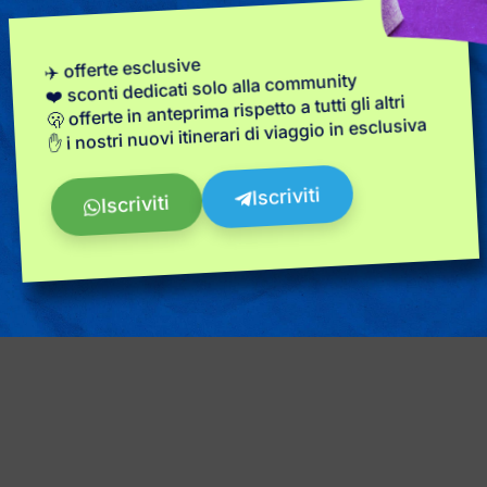
✈️ offerte esclusive
❤️ sconti dedicati solo alla community
🫢 offerte in anteprima rispetto a tutti gli altri
✋ i nostri nuovi itinerari di viaggio in esclusiva
ù
La
Iscriviti
Iscriviti
a selvaggia
Tra husk
o!
O
5 giorni