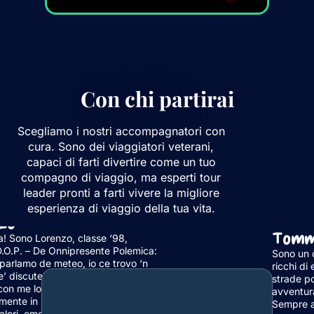
Con chi partirai
Scegliamo i nostri accompagnatori con
cura. Sono dei viaggiatori veterani,
capaci di farti divertire come un tuo
compagno di viaggio, ma esperti tour
leader pronti a farti vivere la migliore
esperienza di viaggio della tua vita.
zo
Tomm
a! Sono Lorenzo, classe ‘98,
.O.P. – De Onnipresente Polemica:
Sono un c
parlamo de meteo, io ce trovo ‘n
ricchi di
’ discute”.
strade p
 con me lo sa: non vi accompagno
avventur
mente in un viaggio, ma condivido
Sempre al
alori, emozioni e la magia dei