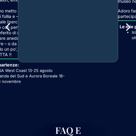
museo nas
no metto la voglia di ridere, un
Adoro far
i follia e – ovviamente – un pezzo
partecipa
ale (perché non si sa mai…).
Le mie 
 con perfetti sconosciuti è il mio
Is
erito di rischiare, aprirsi e
ot
nare aneddoti imbarazzanti da
e – o da censurare. Se ti riconosci
o un po’, ci vediamo in aeroporto.
TTA !!
partenze:
A West Coast 13-25 agosto
landa del Sud e Aurora Boreale 16-
3 novembre
FAQ E