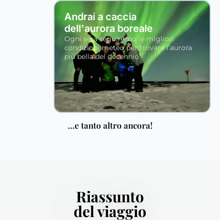
Andrai a caccia
dell'aurora boreale
Ogni sera seguiremo le migliori
condizioni meteo per trovare l’aurora
più bella del decennio
…e tanto altro ancora!
Riassunto
del viaggio