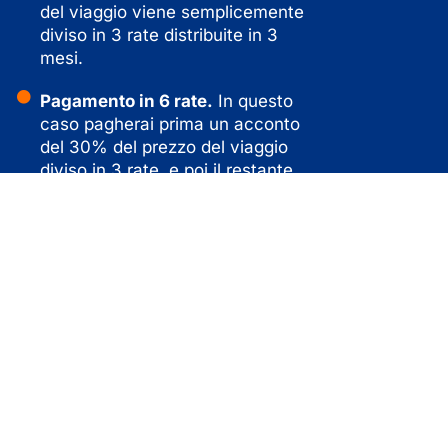
del viaggio viene semplicemente
diviso in 3 rate distribuite in 3
mesi.
Pagamento in 6 rate.
In questo
caso pagherai prima un acconto
del 30% del prezzo del viaggio
diviso in 3 rate, e poi il restante
70% sempre diviso in 3 rate: una
un mese prima della partenza, una
alla partenza, e una un mese dopo
il rientro.
I nostri