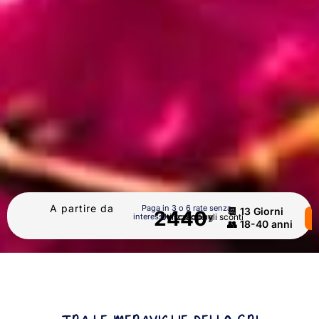
A partire da
Paga in 3 o 6 rate senza
📆 13 Giorni
2440
interessi
Utilizzando gli sconti
👥 18-40 anni