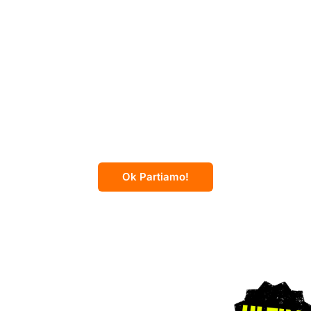
12 giorni
Lapponia
Tra husky, renne e Babbo
Natale
Ok Partiamo!
5 giorni