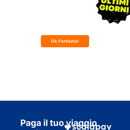
Messico
Día de los Muertos
Ok Partiamo!
12 giorni
Paga il tuo viaggio