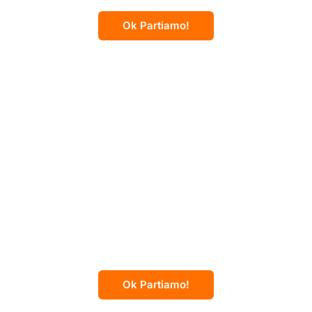
A caccia dell’aurora boreale
Ok Partiamo!
8 giorni
Cambogia
Dal Mekong ai templi di
Angkor, passando per elefanti
e delfini di fiume
Ok Partiamo!